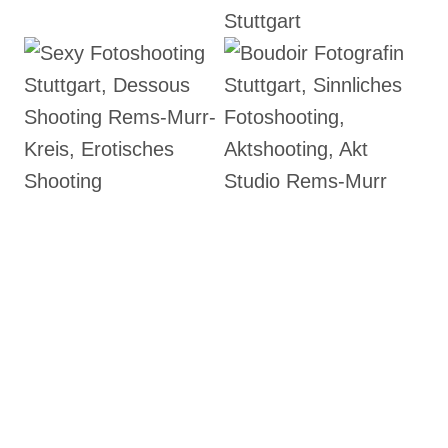
Schlagworte:
#
Aktfotograf Stuttgart
#
Aktshooting
#
Boudoirfotografin Baden-Württemberg
#
Boudoirshooting
#
Dessousshooting
#
Erotikfotografin
#
Erotikshooting
#
Erotisches Fotoshooting