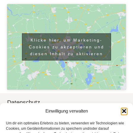
Klicke hier, um Marketing-
Cookies zu akzeptieren und
diesen Inhalt zu aktivieren
Datenschutz
Impressum
Boudoir Fotografin in Aidlingen Kreis
Einwilligung verwalten
Böblingen, Sindelfingen, Herrenberg,
Um dir ein optimales Erlebnis zu bieten, verwenden wir Technologien wie
Tübingen, Stuttgart
Cookies, um Geräteinformationen zu speichern und/oder darauf