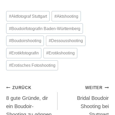
Beitragsnavigati
ZURÜCK
WEITER
8 gute Gründe, dir
Bridal Boudoir
ein Boudoir-
Shooting bei
Shooting zu gönnen
Stuttgart
Ähnliche
Beiträge