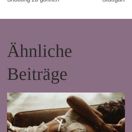
Wann ist der beste Zeitpunkt für ein
Dessous-Shooting?
Von
Ann-Kathrin Schwappach
April 4, 2024