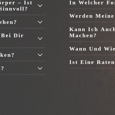
rper – Ist
In Welcher Fo
Sinnvoll?
Werden Meine 
iehen?
Kann Ich Auch
 Bei Dir
Machen?
Wann Und Wie 
nken?
Ist Eine Rate
t?