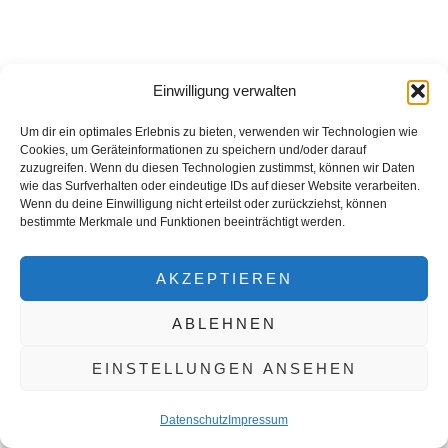
Einwilligung verwalten
Sexyness is an Energy, not
Um dir ein optimales Erlebnis zu bieten, verwenden wir Technologien wie
Cookies, um Geräteinformationen zu speichern und/oder darauf
a Bodytype
zuzugreifen. Wenn du diesen Technologien zustimmst, können wir Daten
wie das Surfverhalten oder eindeutige IDs auf dieser Website verarbeiten.
Wenn du deine Einwilligung nicht erteilst oder zurückziehst, können
Alesyas
bestimmte Merkmale und Funktionen beeinträchtigt werden.
AKZEPTIEREN
Sinnliches
ABLEHNEN
EINSTELLUNGEN ANSEHEN
Boudoir-
Datenschutz
Impressum