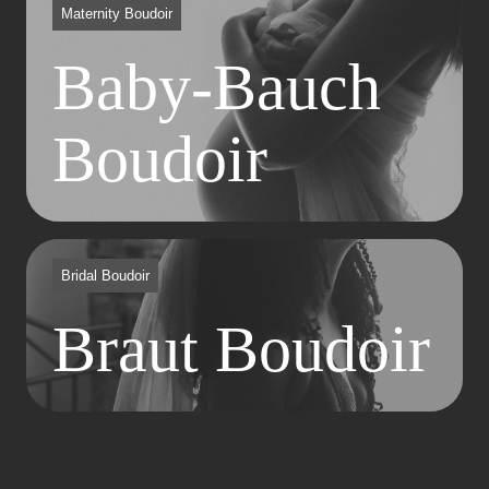
Maternity Boudoir
Baby-Bauch
Boudoir
Bridal Boudoir
Braut Boudoir