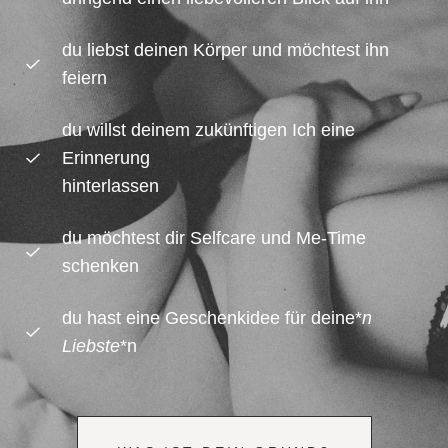
du liebst deinen Körper und möchtest ihn
feiern
du willst deinem zukünftigen Ich eine
Erinnerung
hinterlassen
du möchtest dir Selfcare und Me-Time
schenken
du hast eine Geschenkidee für deine*
n
Liebste
*n