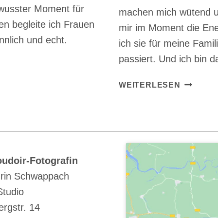
bewusster Moment für
machen mich wütend un
gen begleite ich Frauen
mir im Moment die Ener
nnlich und echt.
ich sie für meine Famil
passiert. Und ich bin d
BOUDOI
WEITERLESEN
SHOOTI
IN
EINER
SCHWIE
ZEIT
–
udoir-Fotografin
WARUM
rin Schwappach
SELBST
Studio
JETZT
WICHTIG
rgstr. 14
IST