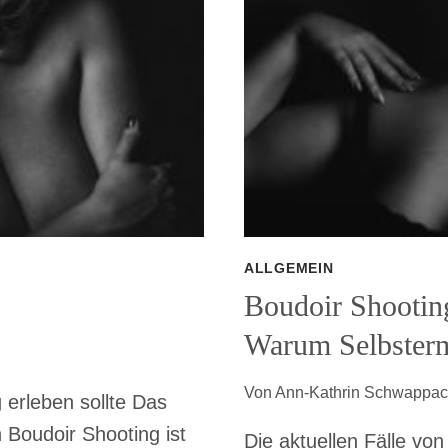
ALLGEMEIN
Boudoir Shooting
Warum Selbstermä
Von
Ann-Kathrin Schwappa
 erleben sollte Das
 Boudoir Shooting ist
Die aktuellen Fälle von