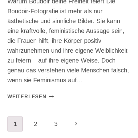
Warum Boudoir deine Freiheit feiert Die
Boudoir-Fotografie ist mehr als nur
ästhetische und sinnliche Bilder. Sie kann
eine kraftvolle, feministische Aussage sein,
die Frauen hilft, ihre Körper positiv
wahrzunehmen und ihre eigene Weiblichkeit
zu feiern – auf ihre eigene Weise. Doch
genau das verstehen viele Menschen falsch,
wenn sie Feminismus auf…
IST
WEITERLESEN
EROTISCHE
FOTOGRAFIE
ANTIFEMINISTISCH?
Seitennavigation
Nächste
1
2
3
WARUM
BOUDOIR
Seite