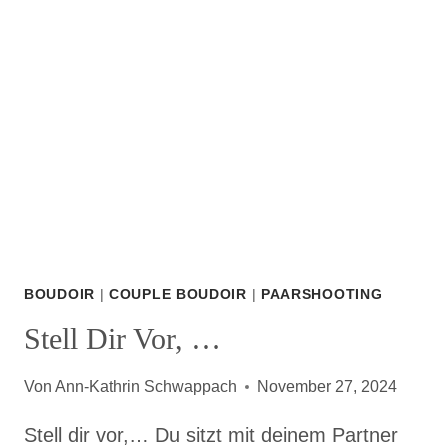
AUF
EIN
BOUDOIR-
SHOOTING
FREUST,
STATT
DICH
DAVOR
ZU
FÜRCHTEN
BOUDOIR
|
COUPLE BOUDOIR
|
PAARSHOOTING
Stell Dir Vor, …
Von
Ann-Kathrin Schwappach
November 27, 2024
Stell dir vor,… Du sitzt mit deinem Partner