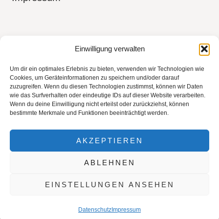
Boudoir Fotografin in Aidlingen Kreis
Einwilligung verwalten
Böblingen, Sindelfingen, Herrenberg,
Um dir ein optimales Erlebnis zu bieten, verwenden wir Technologien wie
Tübingen, Stuttgart
Cookies, um Geräteinformationen zu speichern und/oder darauf
zuzugreifen. Wenn du diesen Technologien zustimmst, können wir Daten
wie das Surfverhalten oder eindeutige IDs auf dieser Website verarbeiten.
Wenn du deine Einwilligung nicht erteilst oder zurückziehst, können
bestimmte Merkmale und Funktionen beeinträchtigt werden.
AKZEPTIEREN
ABLEHNEN
© 2026 Deine Boudoir-Fotografin Ann-
EINSTELLUNGEN ANSEHEN
Kathrin Schwappach
Datenschutz
Impressum