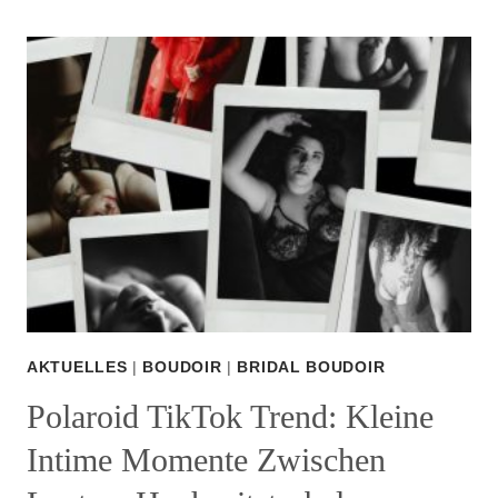
AN
ENERGY
NOT
A
BODYTYPE
–
ALESYAS
SINNLICHES
BOUDOIR-
SHOOTING
AKTUELLES
|
BOUDOIR
|
BRIDAL BOUDOIR
Polaroid TikTok Trend: Kleine
Intime Momente Zwischen