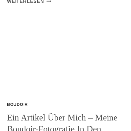
WEITERLESEN
NEUES
KAPITEL:
MEIN
BOUDOIR-
ATELIER
ZIEHT
NACH
AIDLINGEN
BOUDOIR
Ein Artikel Über Mich – Meine
Boudoir-Fotografie In Den