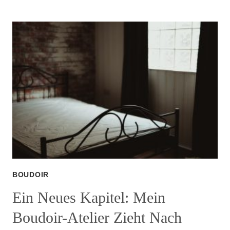
SHOOTING
ZU
WEIHNACHTEN
VERSCHENKEN
–
EIN
GESCHENK
VOLLER
SINNLICHKEIT
UND
SELBSTLIEBE
BOUDOIR
Ein Neues Kapitel: Mein
Boudoir-Atelier Zieht Nach