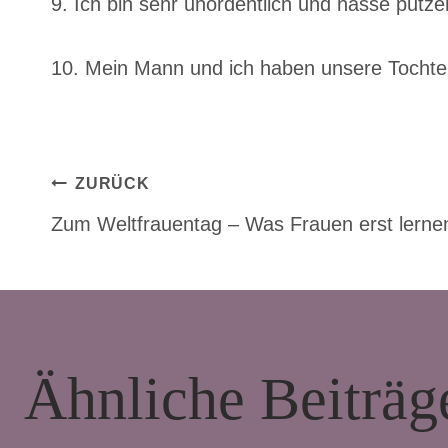
9. Ich bin sehr unordentlich und hasse put
10. Mein Mann und ich haben unsere Tochte
Beitragsnavigat
ZURÜCK
Zum Weltfrauentag – Was Frauen erst lern
Ähnliche Beiträg