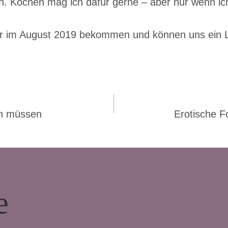
zen. Kochen mag ich dafür gerne – aber nur wenn i
r im August 2019 bekommen und können uns ein Le
ion
en müssen
Erotische F
e