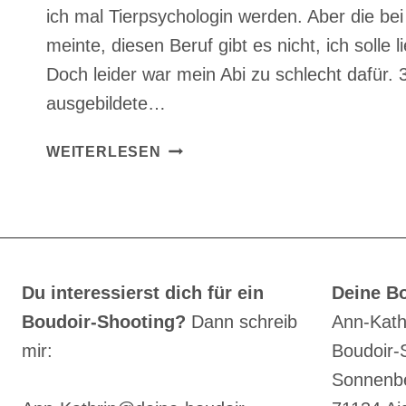
ich mal Tierpsychologin werden. Aber die be
meinte, diesen Beruf gibt es nicht, ich solle l
Doch leider war mein Abi zu schlecht dafür. 3
ausgebildete…
10
WEITERLESEN
DINGE
ÜBER
MICH,
DIE
NICHT
JEDER
Du interessierst dich für ein
Deine Bo
WEISS
Boudoir-Shooting?
Dann schreib
Ann-Kath
mir:
Boudoir-
Sonnenbe