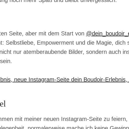
ng noch mehr Spaß und bleibt unvergesslich.
lten Seite, aber mit dem Start von
@dein_boudoir_e
ht: Selbstliebe, Empowerment und die Magie, dich 
 nicht nur atemberaubende Bilder, sondern auch in
sein.
el
 mit meiner neuen Instagram-Seite zu feiern, ha
elegenheit, normalerweise mache ich keine Gewinn