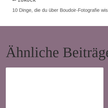
Beitragsnavigat
ZURÜCK
10 Dinge, die du über Boudoir-Fotografie wis
Ähnliche Beiträg