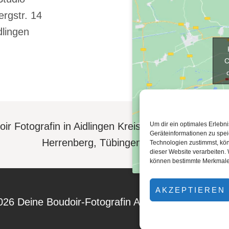
rgstr. 14
dlingen
ir Fotografin in Aidlingen Kreis Böblingen, Sindelf
Um dir ein optimales Erlebn
Geräteinformationen zu spe
Herrenberg, Tübingen, Stuttgart
Technologien zustimmst, kön
dieser Website verarbeiten. 
können bestimmte Merkmale 
AKZEPTIEREN
026 Deine Boudoir-Fotografin Ann-Kathrin Schwap