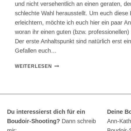
und nicht versehentlich an einen geraten, der
schlechte Wahl herausstellt. Um euch diese
erleichtern, möchte ich euch hier ein paar A
woran ihr einen guten (bzw. professionellen)
Der erste Anhaltspunkt sind natürlich erst ein
Gefallen euch…
WAS
WEITERLESEN
MACHT
EINEN
GUTEN
FOTOGRAFEN
AUS?
Du interessierst dich für ein
Deine Bo
Boudoir-Shooting?
Dann schreib
Ann-Kath
mir:
Boudoir-