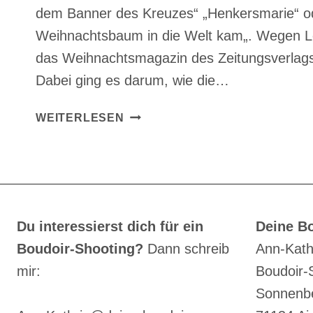
dem Banner des Kreuzes“ „Henkersmarie“ o
Weihnachtsbaum in die Welt kam„. Wegen Le
das Weihnachtsmagazin des Zeitungsverlags 
Dabei ging es darum, wie die…
ZU
WEITERLESEN
BESUCH
BEI
AUTORIN
ASTRID
FRITZ
Du interessierst dich für ein
Deine Bo
Boudoir-Shooting?
Dann schreib
Ann-Kath
mir:
Boudoir-
Sonnenbe