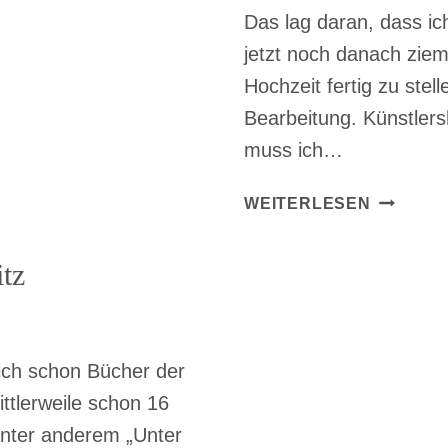
Das lag daran, dass i
jetzt noch danach zieml
Hochzeit fertig zu ste
Bearbeitung. Künstlers
muss ich…
KÜNSTL
WEITERLESEN
MIT
SÄNGER
itz
JULIA
AUS
EHNING
lich schon Bücher der
ittlerweile schon 16
unter anderem „Unter