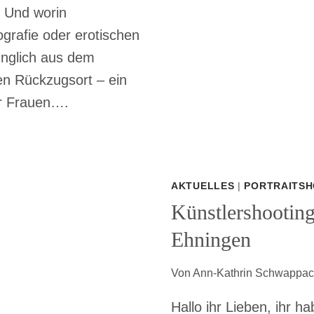
? Und worin
ografie oder erotischen
ünglich aus dem
en Rückzugsort – ein
ür Frauen….
AKTUELLES
|
PORTRAITSH
Künstlershooting
Ehningen
Von
Ann-Kathrin Schwappa
Hallo ihr Lieben, ihr h