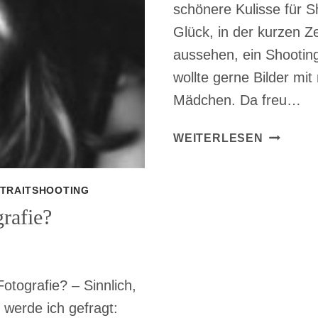
schönere Kulisse für 
Glück, in der kurzen Ze
aussehen, ein Shooting
wollte gerne Bilder mi
Mädchen. Da freu…
MAMA
WEITERLESEN
UND
IHRE
MÄDCHE
TRAITSHOOTING
IM
rafie?
SONNEN
otografie? – Sinnlich,
werde ich gefragt: