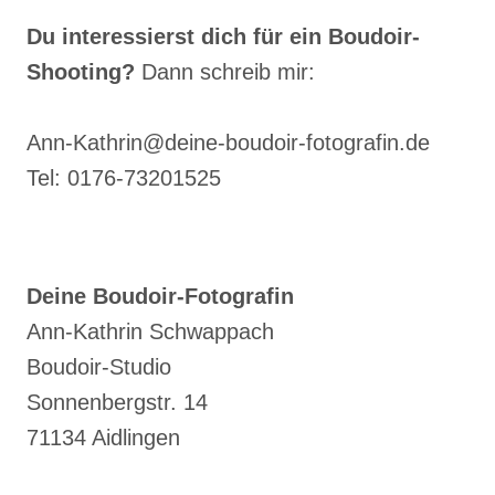
VERSCHENKEN
Du interessierst dich für ein Boudoir-
–
Shooting?
Dann schreib mir:
EIN
GESCHENK
VOLLER
Ann-Kathrin@deine-boudoir-fotografin.de
SINNLICHKEIT
Tel: 0176-73201525
UND
SELBSTLIEBE
Deine Boudoir-Fotografin
Ann-Kathrin Schwappach
Boudoir-Studio
Sonnenbergstr. 14
71134 Aidlingen