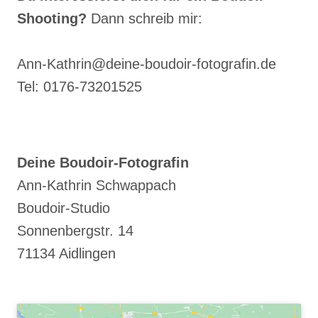
–
Shooting?
Dann schreib mir:
WARUM
ECHTES
BOUDOIR
Ann-Kathrin@deine-boudoir-fotografin.de
MEHR
Tel: 0176-73201525
IST
ALS
EIN
PERFEKTES
Deine Boudoir-Fotografin
BILD
Ann-Kathrin Schwappach
Boudoir-Studio
Sonnenbergstr. 14
71134 Aidlingen