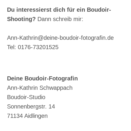
VERSCHENKEN
Du interessierst dich für ein Boudoir-
–
Shooting?
Dann schreib mir:
EIN
GESCHENK
VOLLER
Ann-Kathrin@deine-boudoir-fotografin.de
SINNLICHKEIT
Tel: 0176-73201525
UND
SELBSTLIEBE
Deine Boudoir-Fotografin
Ann-Kathrin Schwappach
Boudoir-Studio
Sonnenbergstr. 14
71134 Aidlingen