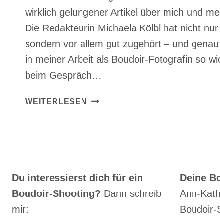
wirklich gelungener Artikel über mich und me
Die Redakteurin Michaela Kölbl hat nicht nur 
sondern vor allem gut zugehört – und genau
in meiner Arbeit als Boudoir-Fotografin so wi
beim Gespräch…
EIN
WEITERLESEN
ARTIKEL
ÜBER
MICH
–
MEINE
BOUDOIR-
Du interessierst dich für ein
Deine Bo
FOTOGRAFIE
Boudoir-Shooting?
Dann schreib
Ann-Kath
IN
mir:
Boudoir-
DEN