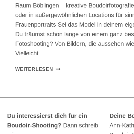
Raum Böblingen – kreative Boudoirfotografi
oder in außergewöhnlichen Locations für sinn
Frauenportraits Sei das Model in deinem eig
Du träumst schon lange von einem ganz be
Fotoshooting? Von Bildern, die aussehen w
Vielleicht…
OUTDOOR
WEITERLESEN
BOUDOIR
SHOOTING
BÖBLINGEN
Du interessierst dich für ein
Deine Bo
Boudoir-Shooting?
Dann schreib
Ann-Kath