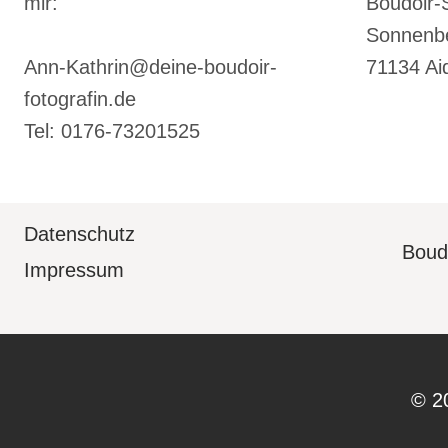
mir:
Boudoir-
Sonnenbe
Ann-Kathrin@deine-boudoir-
71134 Ai
fotografin.de
Tel: 0176-73201525
Datenschutz
Boudo
Impressum
© 2