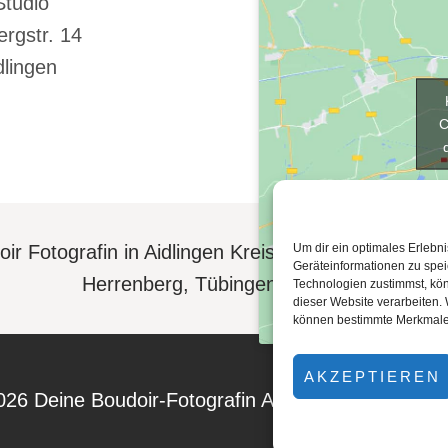
Studio
rgstr. 14
dlingen
ir Fotografin in Aidlingen Kreis Böblingen, Sindelf
Um dir ein optimales Erlebn
Geräteinformationen zu spe
Herrenberg, Tübingen, Stuttgart
Technologien zustimmst, kön
dieser Website verarbeiten. 
können bestimmte Merkmale 
AKZEPTIEREN
026 Deine Boudoir-Fotografin Ann-Kathrin Schwap